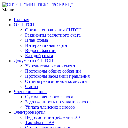
Меню
Главная
О СНТСН
Органы управления СНТСН
Реквизиты расчетного счета
План-схема
Интерактивная карта
Водоснабжение
Как добраться
Документы СНТСН
Учредительные документы
Протоколы общих собраний
Протоколы заседаний правления
Отчеты ревизионной комиссии
Сметы
Членские взносы
Сумма членского взноса
Задолженность по уплате взносов
Уплата членских взносов
Электроэнергия
Ведомости потребления ЭЭ
Тарифы на ЭЭ
Оплата электроэнергии