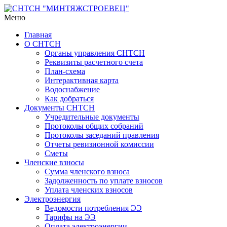
Меню
Главная
О СНТСН
Органы управления СНТСН
Реквизиты расчетного счета
План-схема
Интерактивная карта
Водоснабжение
Как добраться
Документы СНТСН
Учредительные документы
Протоколы общих собраний
Протоколы заседаний правления
Отчеты ревизионной комиссии
Сметы
Членские взносы
Сумма членского взноса
Задолженность по уплате взносов
Уплата членских взносов
Электроэнергия
Ведомости потребления ЭЭ
Тарифы на ЭЭ
Оплата электроэнергии